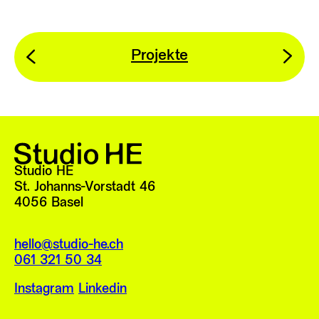
Projekte
vorherige
näch
Referenz
Refe
Studio HE
St. Johanns-Vorstadt 46
4056 Basel
hello@studio-he.ch
061 321 50 34
Instagram
Linkedin